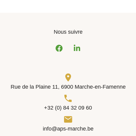
Nous suivre
suivez-
suivez-
nous
nous
sur
sur
Facebook
LinkedIn
Contactez-
nous
Rue de la Plaine 11, 6900 Marche-en-Famenne
+32 (0) 84 32 09 60
info@aps-marche.be