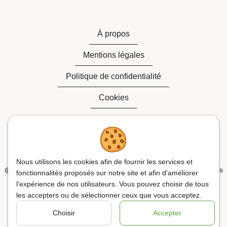
À propos
Mentions légales
Politique de confidentialité
Cookies
Contact
Nous utilisons les cookies afin de fournir les services et
2020 - 2026
| Agence Prévention & Sécurité, Tous droits réservés
fonctionnalités proposés sur notre site et afin d’améliorer
l’expérience de nos utilisateurs. Vous pouvez choisir de tous
TVA : BE0 427.472.961
les accepters ou de sélectionner ceux que vous acceptez.
Site web réalisé par
Web Solution Way
Choisir
Accepter