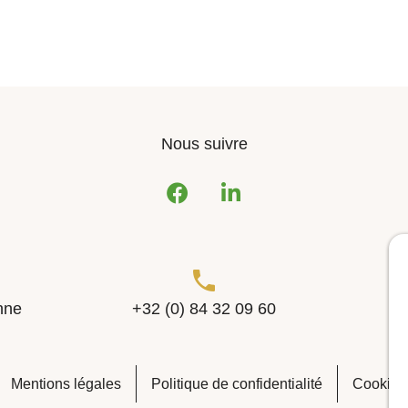
Nous suivre
suivez-
suivez-
nous
nous
sur
sur
Facebook
LinkedIn
nne
+32 (0) 84 32 09 60
Mentions légales
Politique de confidentialité
Cookies